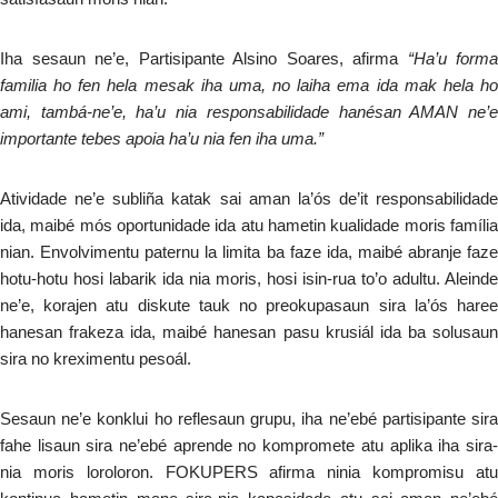
Iha sesaun ne’e, Partisipante Alsino Soares, afirma
“Ha’u forma
familia ho fen hela mesak iha uma, no laiha ema ida mak hela ho
ami, tambá-ne’e, ha’u nia responsabilidade hanésan AMAN ne’e
importante tebes apoia ha’u nia fen iha uma.”
Atividade ne’e subliña katak sai aman la’ós de’it responsabilidade
ida, maibé mós oportunidade ida atu hametin kualidade moris família
nian. Envolvimentu paternu la limita ba faze ida, maibé abranje faze
hotu-hotu hosi labarik ida nia moris, hosi isin-rua to’o adultu. Aleinde
ne’e, korajen atu diskute tauk no preokupasaun sira la’ós haree
hanesan frakeza ida, maibé hanesan pasu krusiál ida ba solusaun
sira no kreximentu pesoál.
Sesaun ne’e konklui ho reflesaun grupu, iha ne’ebé partisipante sira
fahe lisaun sira ne’ebé aprende no kompromete atu aplika iha sira-
nia moris loroloron. FOKUPERS afirma ninia kompromisu atu