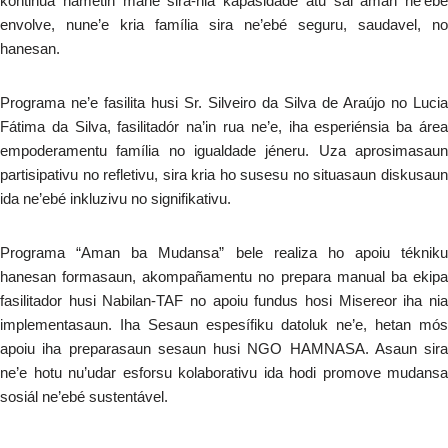
kontinua hametin mane sira-nia kapasidade atu sai aman ne’ebé
envolve, nune’e kria família sira ne’ebé seguru, saudavel, no
hanesan.
Programa ne’e fasilita husi Sr. Silveiro da Silva de Araújo no Lucia
Fátima da Silva, fasilitadór na’in rua ne’e, iha esperiénsia ba área
empoderamentu família no igualdade jéneru. Uza aprosimasaun
partisipativu no refletivu, sira kria ho susesu no situasaun diskusaun
ida ne’ebé inkluzivu no signifikativu.
Programa “Aman ba Mudansa” bele realiza ho apoiu tékniku
hanesan formasaun, akompañamentu no prepara manual ba ekipa
fasilitador husi Nabilan-TAF no apoiu fundus hosi Misereor iha nia
implementasaun. Iha Sesaun espesífiku datoluk ne’e, hetan mós
apoiu iha preparasaun sesaun husi NGO HAMNASA. Asaun sira
ne’e hotu nu’udar esforsu kolaborativu ida hodi promove mudansa
sosiál ne’ebé sustentável.