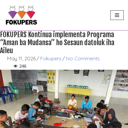
Skip
to
content
FOKUPERS Kontinua implementa Programa
“Aman ba Mudansa” ho Sesaun datoluk iha
Aileu
May 11, 2026
/
Fokupers
/
No Comments
246