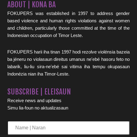
ABOUT | KONA BA
FOKUPERS was established in 1997 to address gender
based violence and human rights violations against women
and children, particularly those committed at the time of the
Indonesian occupation of Timor Leste.
FOKUPERS harii iha tinan 1997 hodi rezolve violénsia bazeia
ba jéneru no violasaun direitus umanus ne'ebé hasoru feto no
labarik, liu-liu sira-ne'ebé sai vitima iha tempu okupasaun
Indonézia nian iha Timor-Leste.
SUBSCRIBE | ELEISAUN
Receive news and updates
Simu lia-foun no aktualizasaun
Name
|