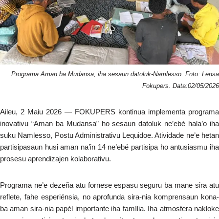
Programa Aman ba Mudansa, iha sesaun datoluk-Namlesso. Foto: Lensa
Fokupers. Data:02/05/2026
Aileu, 2 Maiu 2026 — FOKUPERS kontinua implementa programa
inovativu “Aman ba Mudansa” ho sesaun datoluk ne’ebé hala’o iha
suku Namlesso, Postu Administrativu Lequidoe. Atividade ne’e hetan
partisipasaun husi aman na’in 14 ne’ebé partisipa ho antusiasmu iha
prosesu aprendizajen kolaborativu.
Programa ne’e dezeña atu fornese espasu seguru ba mane sira atu
reflete, fahe esperiénsia, no aprofunda sira-nia komprensaun kona-
ba aman sira-nia papél importante iha família. Iha atmosfera nakloke