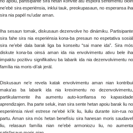
no apoiu, partisipante sira hetan konvite atu esplora sentimentu oioin
ne’ebé sira esperiénsia, inklui tauk, preokupasaun, no esperansa iha
sira nia papél nu’udar aman.
Iha sesaun tomak, diskusaun dezenvolve ho dinámiku. Partisipante
sira fahe sira nia esperiénsia kona-ba presaun no espetativa sosiál
sira ne’ebé dala barak liga ba konseitu “sai mane ida”. Sira mós
diskute kona-ba oinsá aman ida nia envolvimentu ativu bele iha
impaktu pozitivu signifikativu ba labarik ida nia dezenvolvimentu no
família nia moris-di’ak jerál.
Diskusaun ne’e revela katak envolvimentu aman nian kontribui
maka’as ba labarik ida nia kreximentu no dezenvolvimentu,
partikularmente iha aumentu auto-konfiansa no kapasidade
aprendizajen. Iha parte seluk, inan sira sente hetan apoiu barak liu no
esperiénsia nivel estrese ne’ebé ki’ik liu, liuliu durante isin-rua no
partu. Aman sira mós hetan benefísiu sira hanesan moris saudavel
liu, relasaun família nian ne’ebé armoniozu liu, no aumenta
satisfasaun moris nian.