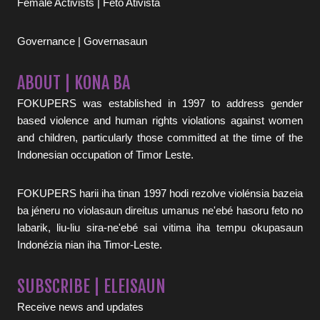
Female Activists | Feto Ativista
Governance | Governasaun
ABOUT | KONA BA
FOKUPERS was established in 1997 to address gender
based violence and human rights violations against women
and children, particularly those committed at the time of the
Indonesian occupation of Timor Leste.
FOKUPERS harii iha tinan 1997 hodi rezolve violénsia bazeia
ba jéneru no violasaun direitus umanus ne'ebé hasoru feto no
labarik, liu-liu sira-ne'ebé sai vitima iha tempu okupasaun
Indonézia nian iha Timor-Leste.
SUBSCRIBE | ELEISAUN
Receive news and updates