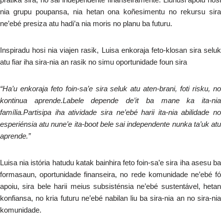
nia grupu poupansa, nia hetan ona koñesimentu no rekursu sira
ne’ebé presiza atu hadi’a nia moris no planu ba futuru.
Inspiradu hosi nia viajen rasik, Luisa enkoraja feto-klosan sira seluk
atu fiar iha sira-nia an rasik no simu oportunidade foun sira
“Ha’u enkoraja feto foin-sa’e sira seluk atu aten-brani, foti risku, no
kontinua aprende.Labele depende de’it ba mane ka ita-nia
família.Partisipa iha atividade sira ne’ebé harii ita-nia abilidade no
esperiénsia atu nune’e ita-boot bele sai independente nunka ta’uk atu
aprende.”
Luisa nia istória hatudu katak bainhira feto foin-sa’e sira iha asesu ba
formasaun, oportunidade finanseira, no rede komunidade ne’ebé fó
apoiu, sira bele harii meius subsisténsia ne’ebé sustentável, hetan
konfiansa, no kria futuru ne’ebé nabilan liu ba sira-nia an no sira-nia
komunidade.