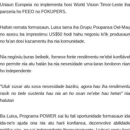
Uniaun Europeia no implementa hosi World Vision Timor-Leste iha
parseria ho FEEO no FOKUPERS.
Hafoin remata formasaun, Luisa tama iha Grupu Poupansa Oel-Mau
no asesu ba imprestimu US$50 hodi hahu negosiu ki’ik produsaun
no fa’an dosi kazamentu iha nia komunidade.
Nia negósiu buras beibeik, fornese fonte rendimentu ne’ebé konfiável
no permite nia atu hatán ba nia nesesidade uma-laran loroloron nian
ho independente
“Uluk susar atu sosa nesesidade baziku, agora hau iha rendimentu
rasik no bele sustenta hau nia an ho osan ne’ebe hau hetan”
ni
hatutan
Ba Luisa, Programa POWER sai liu fali oportunidade formasaun ida
ida-ne’e ajuda ona nia atu harii konfiansa, dezenvolve abilidade
prátika sira, no sai independente finanseiramente. Liuhusi apoiu hosi