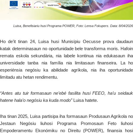
Luisa, Benefisiariu husi Programa POWER, Foto: Lensa Fokupers. Data: 8/04/2026
Ho de’it tinan 24, Luisa husi Munisípiu Oecusse prova daudaun
katak determinasaun no oportunidade bele transforma moris. Hafoin
remata eskola sekundária, nia labele kontinua nia edukasaun iha
universidade tanba nia família nia limitasaun finanseira. La ho
esperiénsia negósiu ka abilidade agríkola, nia iha oportunidade
limitadu atu hetan rendimentu.
“Antes atu tuir formasaun ne’ebé fasilita husi FEEO, ha’u seidauk
hatene hala’o negósiu ka kuda modo”
Luisa hatete.
Iha tinan 2025, Luisa partisipa iha formasaun Produsaun Agríkola no
Jestaun Negósiu liuhosi Programa Promosaun Feto liuhosi
Empoderamentu Ekonómiku no Direitu (POWER), finansia hosi