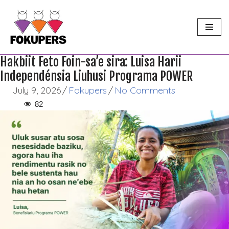
Skip
to
content
Hakbiit Feto Foin-sa’e sira: Luisa Harii
Independénsia Liuhusi Programa POWER
July 9, 2026
/
Fokupers
/
No Comments
82